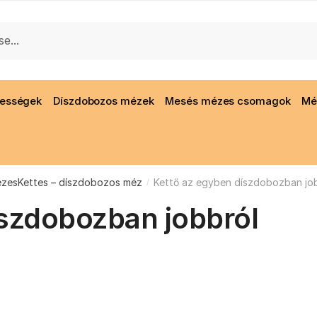
gességek
Díszdobozos mézek
Mesés mézes csomagok
Mé
zesKettes – díszdobozos méz
Kettő az egyben díszdobozban jo
/
íszdobozban jobbról