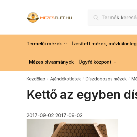
Skip
Skip
to
to
Keresés
Keresés
navigation
content
a
következőre:
Termelői mézek
Ízesített mézek, mézkülönle
Mézes olvasmányok
Ügyfélközpont
Kezdőlap
Ajándékötletek
Díszdobozos mézek
Mé
/
/
/
Kettő az egyben d
2017-09-02
2017-09-02