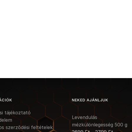
ÁCIÓK
NEKED AJÁNLJUK
ási tájékoztató
Levendulás
delem
mézkülönlegesség 500 g
os szerződési feltételek
2699
Ft
–
2799
Ft