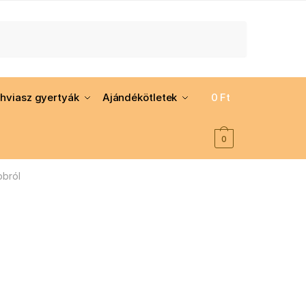
hviasz gyertyák
Ajándékötletek
0
Ft
0
bbról