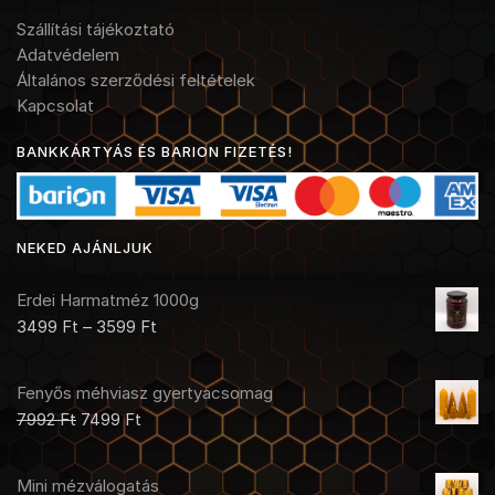
Szállítási tájékoztató
Adatvédelem
Általános szerződési feltételek
Kapcsolat
BANKKÁRTYÁS ÉS BARION FIZETÉS!
NEKED AJÁNLJUK
Erdei Harmatméz 1000g
3499
Ft
–
3599
Ft
Fenyős méhviasz gyertyacsomag
7992
Ft
7499
Ft
Mini mézválogatás