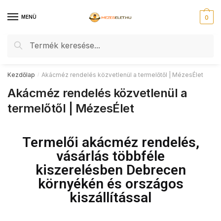
MENÜ
0
Keresés
Kezdőlap
Akácméz rendelés közvetlenül a termelőtől | MézesÉlet
/
Akácméz rendelés közvetlenül a
termelőtől | MézesÉlet
Termelői akácméz rendelés,
vásárlás többféle
kiszerelésben Debrecen
környékén és országos
kiszállítással