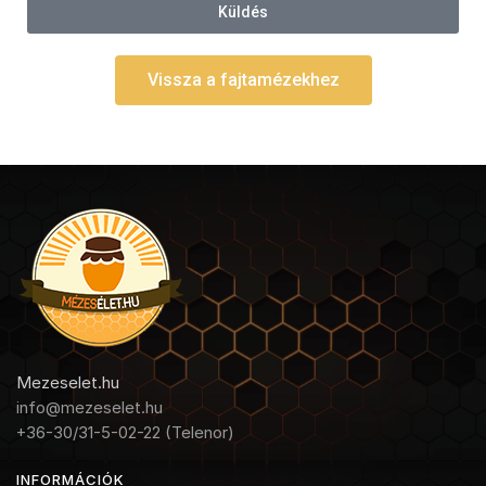
Küldés
Vissza a fajtamézekhez
Mezeselet.hu
info@mezeselet.hu
+36-30/31-5-02-22 (Telenor)
INFORMÁCIÓK