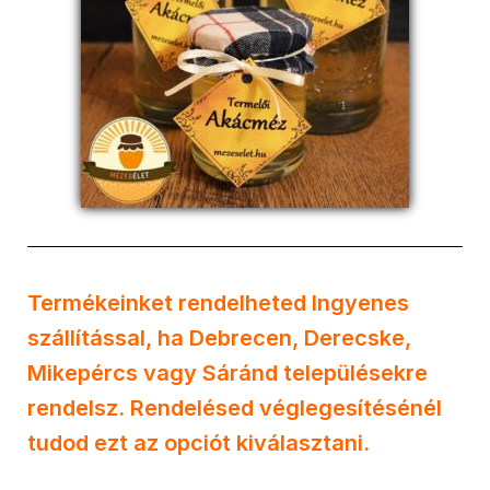
Termékeinket rendelheted Ingyenes
szállítással, ha Debrecen, Derecske,
Mikepércs vagy Sáránd településekre
rendelsz. Rendelésed véglegesítésénél
tudod ezt az opciót kiválasztani.