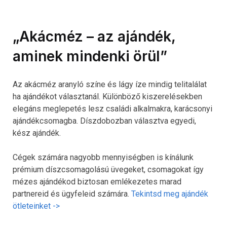
„Akácméz – az ajándék,
aminek mindenki örül”
Az akácméz aranyló színe és lágy íze mindig telitalálat
ha ajándékot választanál. Különböző kiszerelésekben
elegáns meglepetés lesz családi alkalmakra, karácsonyi
ajándékcsomagba. Díszdobozban választva egyedi,
kész ajándék.
Cégek számára nagyobb mennyiségben is kínálunk
prémium díszcsomagolású üvegeket, csomagokat így
mézes ajándékod biztosan emlékezetes marad
partnereid és ügyfeleid számára.
Tekintsd meg ajándék
ötleteinket ->