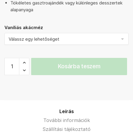
Tökéletes gasztroajándék vagy különleges desszertek
alapanyaga
Vaníliás akácméz
Vaníliás
Kosárba teszem
akácméz
különlegesség
mennyiség
Leírás
További információk
Szállítási tájékoztató