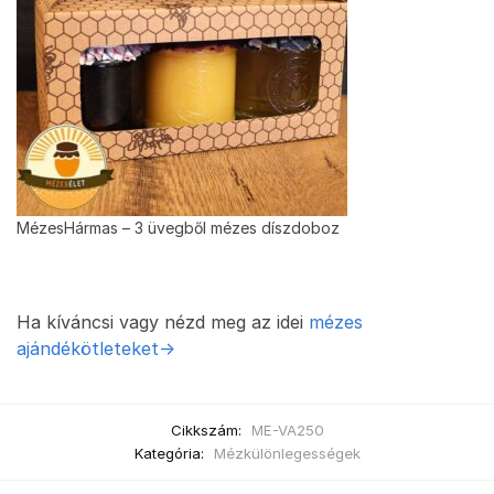
MézesHármas – 3 üvegből mézes díszdoboz
Ha kíváncsi vagy nézd meg az idei
mézes
ajándékötleteket->
Cikkszám:
ME-VA250
Kategória:
Mézkülönlegességek