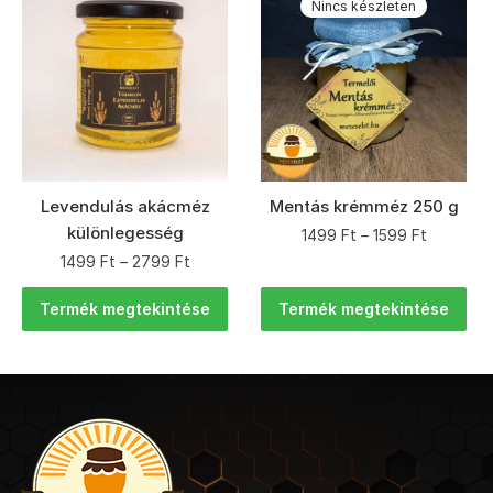
Nincs készleten
Levendulás akácméz
Mentás krémméz 250 g
különlegesség
1499
Ft
–
1599
Ft
1499
Ft
–
2799
Ft
Termék megtekintése
Termék megtekintése