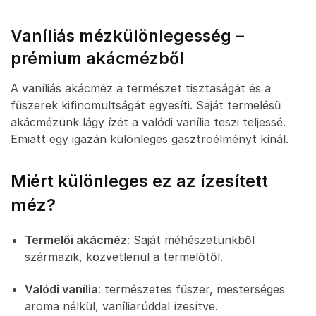
Vaníliás mézkülönlegesség –
prémium akácmézből
A vaníliás akácméz a természet tisztaságát és a
fűszerek kifinomultságát egyesíti. Saját termelésű
akácmézünk lágy ízét a valódi vanília teszi teljessé.
Emiatt egy igazán különleges gasztroélményt kínál.
Miért különleges ez az ízesített
méz?
Termelői akácméz
: Saját méhészetünkből
származik, közvetlenül a termelőtől.
Valódi vanília
: természetes fűszer, mesterséges
aroma nélkül, vaníliarúddal ízesítve.