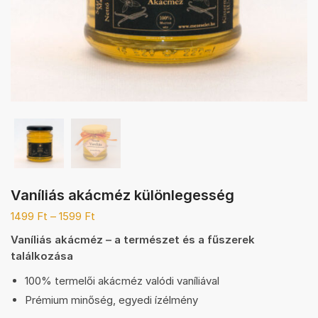
Vaníliás akácméz különlegesség
1499
Ft
–
1599
Ft
Vaníliás akácméz – a természet és a fűszerek
találkozása
100% termelői akácméz valódi vaníliával
Prémium minőség, egyedi ízélmény