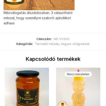
Mézválogatás díszdobozban. 3 választható
mézzel, hogy személyre szabott ajándékot
adhass
Cikkszám:
ME-VV250
Kategóriák:
Termelői mézek
,
Vegyes virágmézek
Kapcsolódó termékek
Nincs készleten