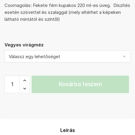
Csomagolás: Fekete fém kupakos 220 ml-es üveg. Díszítés
esetén szövettel és szalaggal (mely eltérhet a képeken
látható mintától és színtől)
Vegyes virágméz
Vegyes
Kosárba teszem
virágméz
250
g
mennyiség
Leírás