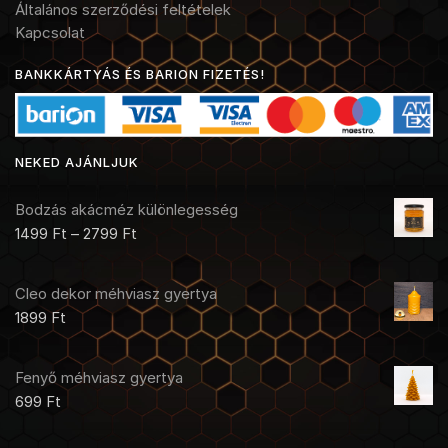
Általános szerződési feltételek
Kapcsolat
BANKKÁRTYÁS ÉS BARION FIZETÉS!
NEKED AJÁNLJUK
Bodzás akácméz különlegesség
1499
Ft
–
2799
Ft
Cleo dekor méhviasz gyertya
1899
Ft
Fenyő méhviasz gyertya
699
Ft