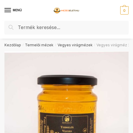
Skip
Skip
to
to
MENÜ
0
navigation
content
Keresés
Keresés
a
következőre:
Kezdőlap
Termelői mézek
Vegyes virágmézek
Vegyes virágméz 25
/
/
/