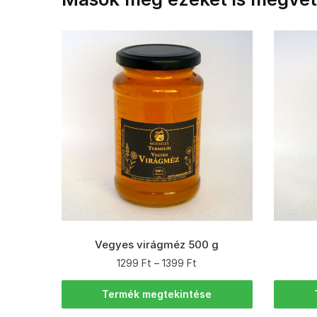
Vegyes virágméz 500 g
1299
Ft
–
1399
Ft
Termék megtekintése