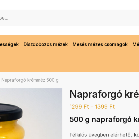
gességek
Díszdobozos mézek
Mesés mézes csomagok
Mé
Napraforgó krémméz 500 g
Napraforgó kr
1299
Ft
–
1399
Ft
500 g napraforgó
Félkilós üvegben elérhető, 