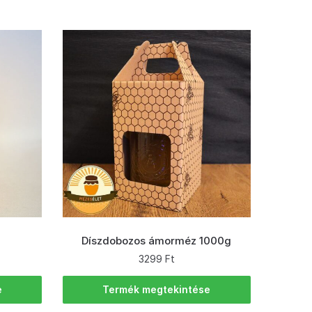
Díszdobozos ámorméz 1000g
3299
Ft
e
Termék megtekintése