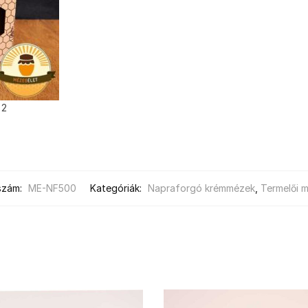
 2
szám:
ME-NF500
Kategóriák:
Napraforgó krémmézek
,
Termelői 