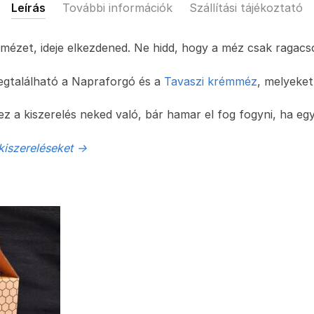
Leírás
További információk
Szállítási tájékoztató
ézet, ideje elkezdened. Ne hidd, hogy a méz csak ragacso
egtalálható a Napraforgó és a
Tavaszi krémméz
, melyeket
 ez a kiszerelés neked való, bár hamar el fog fogyni, ha e
kiszereléseket ->