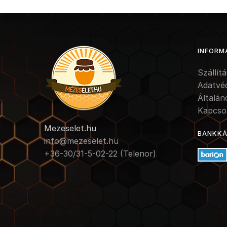
INFORM
Szállít
Adatvé
Általán
Kapcso
Mezeselet.hu
BANKKÁR
info@mezeselet.hu
+36-30/31-5-02-22 (Telenor)