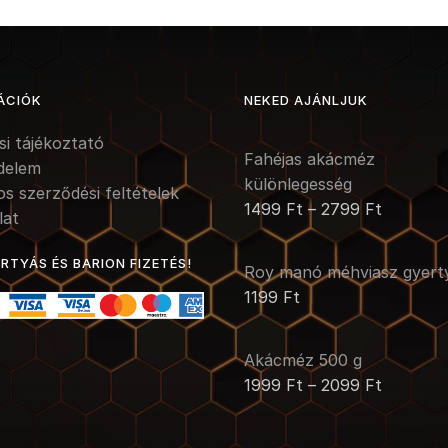
ÁCIÓK
NEKED AJÁNLJUK
ási tájékoztató
Fahéjas akácméz
delem
különlegesség
os szerződési feltételek
1499
Ft
–
2799
Ft
lat
TYÁS ÉS BARION FIZETÉS!
Roy manó méhviasz gyert
1199
Ft
Akácméz 500 g
1999
Ft
–
2099
Ft