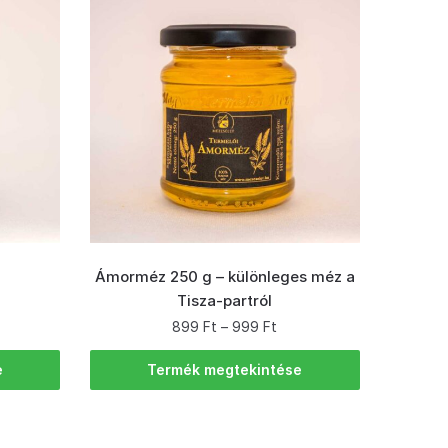
Ámorméz 250 g – különleges méz a
Tisza-partról
899
Ft
–
999
Ft
e
Termék megtekintése