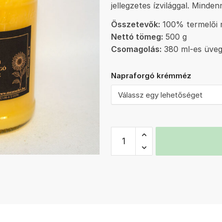
jellegzetes ízvilággal. Minde
Összetevők:
100% termelői 
Nettó tömeg:
500 g
Csomagolás:
380 ml-es üveg
Napraforgó krémméz
Napraforgó
krémméz
500
g
mennyiség