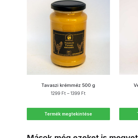
Tavaszi krémméz 500 g
V
1299
Ft
–
1399
Ft
Termék megtekintése
Mások még ezeket is megvet