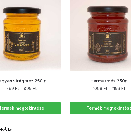
egyes virágméz 250 g
Harmatméz 250g
799
Ft
–
899
Ft
1099
Ft
–
1199
Ft
Termék megtekintése
Termék megtekintés
ték