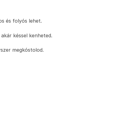
s és folyós lehet.
 akár késsel kenheted.
gyszer megkóstolod.