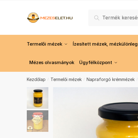
Skip
Skip
to
to
Keresés
Keresés
navigation
content
a
következőre:
Termelői mézek
Ízesített mézek, mézkülönle
Mézes olvasmányok
Ügyfélközpont
Kezdőlap
Termelői mézek
Napraforgó krémmézek
/
/
/