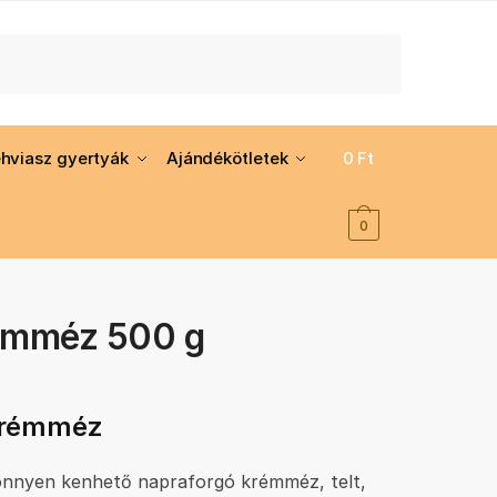
hviasz gyertyák
Ajándékötletek
0
Ft
0
émméz 500 g
 krémméz
könnyen kenhető napraforgó krémméz, telt,