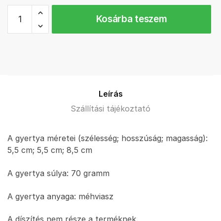
Csillagos
Kosárba teszem
maci
méhviasz
figura
mennyiség
Leírás
Szállítási tájékoztató
A gyertya méretei (szélesség; hosszúság; magasság):
5,5 cm; 5,5 cm; 8,5 cm
A gyertya súlya: 70 gramm
A gyertya anyaga: méhviasz
A díszítés nem része a terméknek.