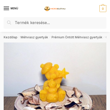
Skip
Skip
to
to
MENÜ
0
navigation
content
Keresés
Keresés
a
következőre:
Kezdőlap
Méhviasz gyertyák
Prémium Öntött Méhviasz gyertyák
Cs
/
/
/