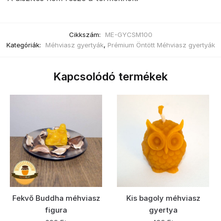
Cikkszám:
ME-GYCSM100
Kategóriák:
Méhviasz gyertyák
,
Prémium Öntött Méhviasz gyertyák
Kapcsolódó termékek
Fekvő Buddha méhviasz
Kis bagoly méhviasz
figura
gyertya