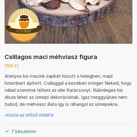
Csillagos maci méhviasz figura
1199
Ft
Aranyos kis macink sapkát húzott a hidegben, majd
hóembert épített. Csillaggal a kezében integet Neked, hogy
nálad szeretné tölteni az idei Karácsonyt. Különleges kis
dísze lehet az ünnepi dekorációnak. Igaz meggyújtani nem
tudod, de méhviasz illata így is ráhangol az ünnepekre.
vissza az előző oldalra
7 készleten