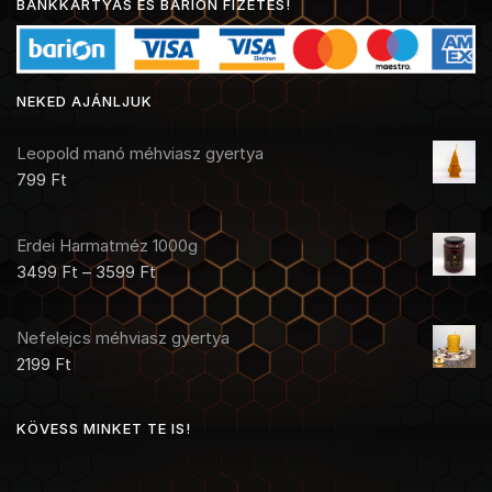
BANKKÁRTYÁS ÉS BARION FIZETÉS!
NEKED AJÁNLJUK
Leopold manó méhviasz gyertya
799
Ft
Erdei Harmatméz 1000g
3499
Ft
–
3599
Ft
Nefelejcs méhviasz gyertya
2199
Ft
KÖVESS MINKET TE IS!