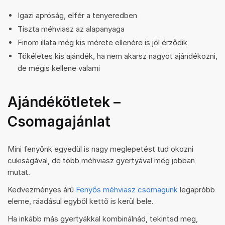
Igazi apróság, elfér a tenyeredben
Tiszta méhviasz az alapanyaga
Finom illata még kis mérete ellenére is jól érződik
Tökéletes kis ajándék, ha nem akarsz nagyot ajándékozni,
de mégis kellene valami
Ajándékötletek –
Csomagajánlat
Mini fenyőnk egyedül is nagy meglepetést tud okozni
cukiságával, de több méhviasz gyertyával még jobban
mutat.
Kedvezményes árú
Fenyős méhviasz csomagunk
legapróbb
eleme, ráadásul egyből kettő is kerül bele.
Ha inkább más gyertyákkal kombinálnád, tekintsd meg,