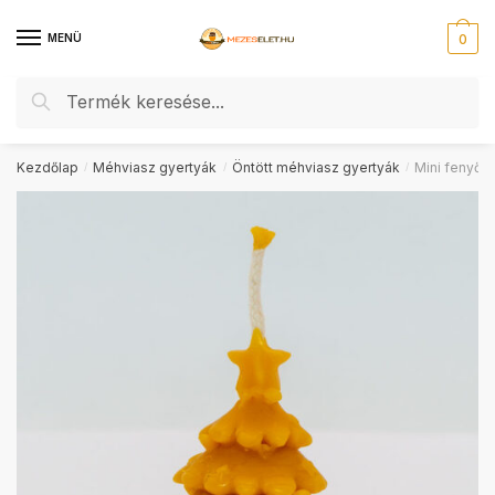
Skip
Skip
to
to
MENÜ
0
navigation
content
Keresés
Keresés
a
következőre:
Kezdőlap
Méhviasz gyertyák
Öntött méhviasz gyertyák
Mini fenyő 
/
/
/