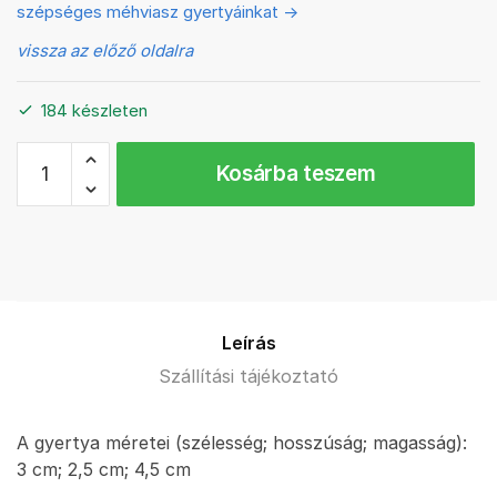
szépséges méhviasz gyertyáinkat ->
vissza az előző oldalra
184 készleten
Mini
Kosárba teszem
fenyő
méhviasz
gyertya
mennyiség
Leírás
Szállítási tájékoztató
A gyertya méretei (szélesség; hosszúság; magasság):
3 cm; 2,5 cm; 4,5 cm