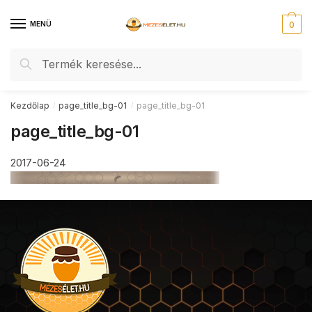
Skip
Skip
to
to
MENÜ
0
navigation
content
Keresés
Keresés
a
következőre:
Kezdőlap
page_title_bg-01
page_title_bg-01
/
/
page_title_bg-01
2017-06-24