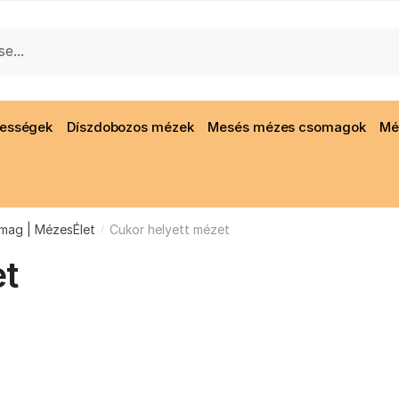
gességek
Díszdobozos mézek
Mesés mézes csomagok
Mé
omag | MézesÉlet
Cukor helyett mézet
/
et