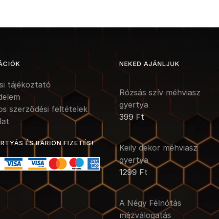
ÁCIÓK
NEKED AJÁNLJUK
ási tájékoztató
Rózsás szív méhviasz
delem
gyertya
os szerződési feltételek
399
Ft
lat
TYÁS ÉS BARION FIZETÉS!
Keily dekor méhviasz
gyertya
1299
Ft
A Négy Félnótás
mézválogatás