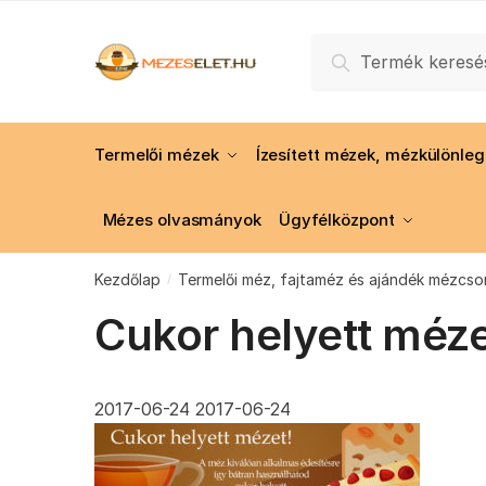
Skip
Skip
to
to
Keresés
Keresés
navigation
content
a
következőre:
Termelői mézek
Ízesített mézek, mézkülönle
Mézes olvasmányok
Ügyfélközpont
Kezdőlap
Termelői méz, fajtaméz és ajándék mézcs
/
Cukor helyett méz
2017-06-24
2017-06-24