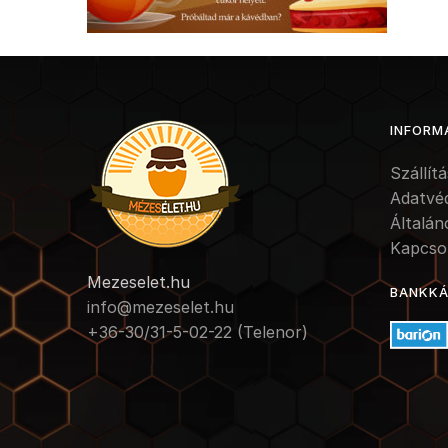
INFORM
Szállít
Adatvé
Általán
Kapcso
Mezeselet.hu
BANKKÁR
info@mezeselet.hu
+36-30/31-5-02-22 (Telenor)