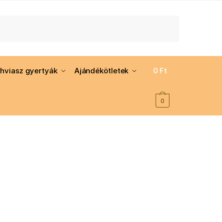
hviasz gyertyák
Ajándékötletek
0
Ft
0