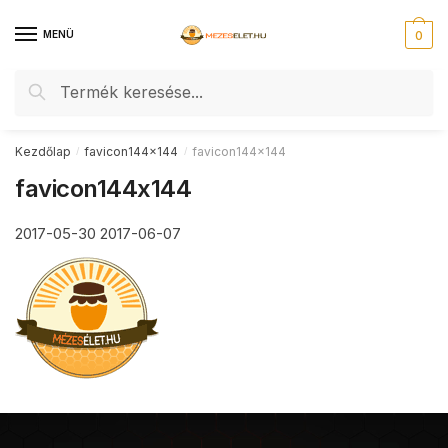
Skip
Skip
to
to
MENÜ
0
navigation
content
Keresés
Keresés
a
következőre:
Kezdőlap
favicon144x144
favicon144x144
/
/
favicon144x144
2017-05-30
2017-06-07