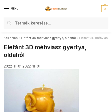
Skip
Skip
to
to
MENÜ
0
navigation
content
Keresés
Keresés
a
következőre:
Kezdőlap
Elefánt 3D méhviasz gyertya, oldalról
Elefánt 3D méhviasz gy
/
/
Elefánt 3D méhviasz gyertya,
oldalról
2022-11-01
2022-11-01