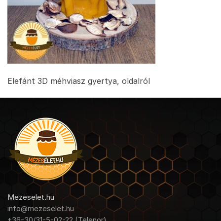
Elefánt 3D méhviasz gyertya, oldalról
Mezeselet.hu
info@mezeselet.hu
+36-30/31-5-02-22 (Telenor)