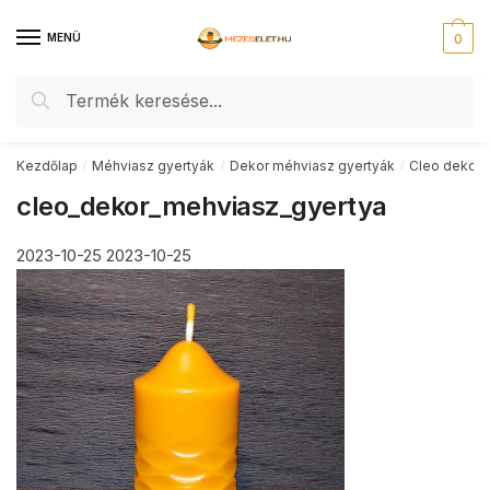
Skip
Skip
to
to
MENÜ
0
navigation
content
Keresés
Keresés
a
következőre:
Kezdőlap
Méhviasz gyertyák
Dekor méhviasz gyertyák
Cleo dekor 
/
/
/
cleo_dekor_mehviasz_gyertya
2023-10-25
2023-10-25