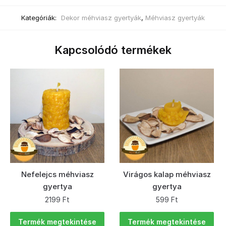
Kategóriák:
Dekor méhviasz gyertyák
,
Méhviasz gyertyák
Kapcsolódó termékek
Nefelejcs méhviasz
Virágos kalap méhviasz
gyertya
gyertya
2199
Ft
599
Ft
Termék megtekintése
Termék megtekintése