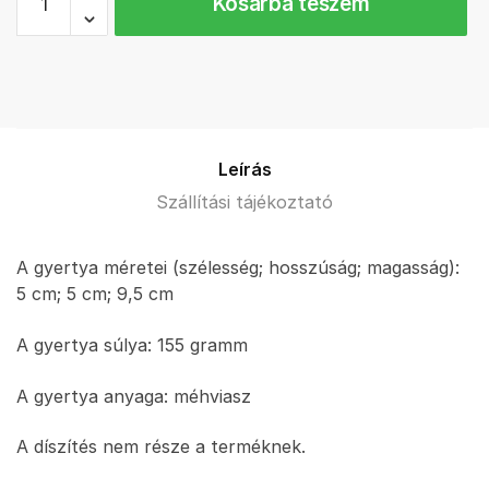
Kosárba teszem
dekor
méhviasz
gyertya
mennyiség
Leírás
Szállítási tájékoztató
A gyertya méretei (szélesség; hosszúság; magasság):
5 cm; 5 cm; 9,5 cm
A gyertya súlya: 155 gramm
A gyertya anyaga: méhviasz
A díszítés nem része a terméknek.