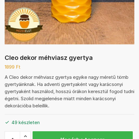
Cleo dekor méhviasz gyertya
1899
Ft
A Cleo dekor méhviasz gyertya egyike nagy méretű tömb
gyertyáinknak. Ha adventi gyertyaként vagy karácsonyi
gyertyaként használod, hosszú órákon keresztül fogod tudni
égetni. Szolid megjelenése miatt minden karácsonyi
dekorációba beleillik.
49 készleten
Cleo