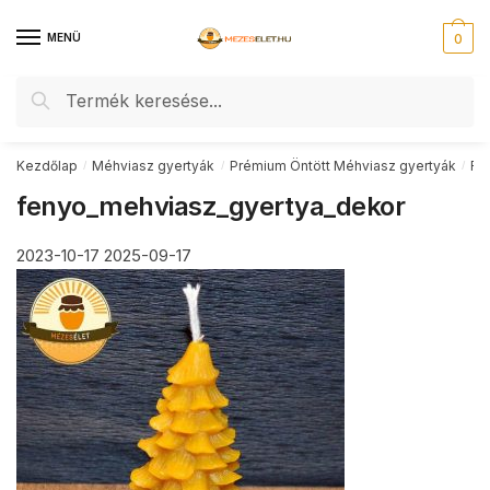
Skip
Skip
to
to
MENÜ
0
navigation
content
Keresés
Keresés
a
következőre:
Kezdőlap
Méhviasz gyertyák
Prémium Öntött Méhviasz gyertyák
Fe
/
/
/
fenyo_mehviasz_gyertya_dekor
2023-10-17
2025-09-17