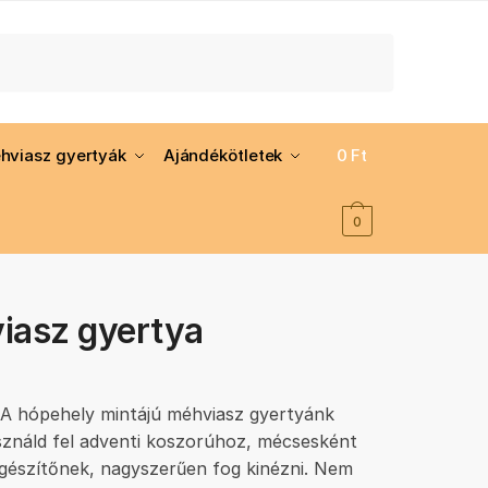
hviasz gyertyák
Ajándékötletek
0
Ft
0
iasz gyertya
l? A hópehely mintájú méhviasz gyertyánk
sználd fel adventi koszorúhoz, mécsesként
gészítőnek, nagyszerűen fog kinézni. Nem