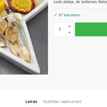
csak alakja, de kellemes illa
87 készleten
Hópehely
méhviasz
gyertya
mennyiség
Leírás
Szállítási tájékoztató