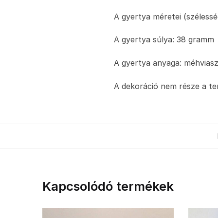
A gyertya méretei (széless
A gyertya súlya: 38 gramm
A gyertya anyaga: méhvias
A dekoráció nem része a t
Kapcsolódó termékek