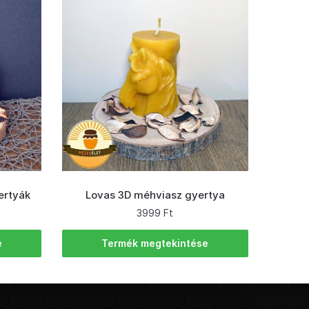
ertyák
Lovas 3D méhviasz gyertya
3999
Ft
e
Termék megtekintése