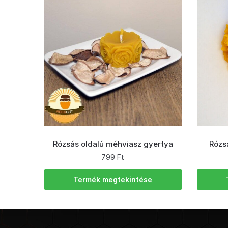
Rózsás oldalú méhviasz gyertya
Rózs
799
Ft
Termék megtekintése