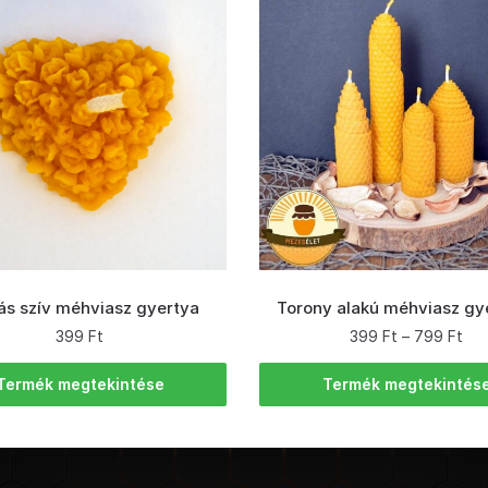
ás szív méhviasz gyertya
Torony alakú méhviasz gy
399
Ft
399
Ft
–
799
Ft
Termék megtekintése
Termék megtekintés