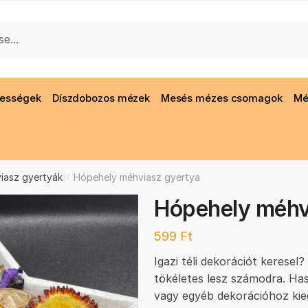
gességek
Díszdobozos mézek
Mesés mézes csomagok
Mé
iasz gyertyák
Hópehely méhviasz gyertya
/
Hópehely méhv
599
Ft
Igazi téli dekorációt kerese
tökéletes lesz számodra. Ha
vagy egyéb dekorációhoz kie