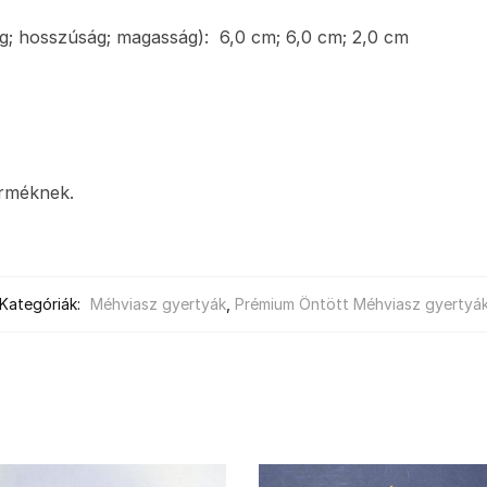
ég; hosszúság; magasság): 6,0 cm; 6,0 cm; 2,0 cm
z
erméknek.
Kategóriák:
Méhviasz gyertyák
,
Prémium Öntött Méhviasz gyertyá