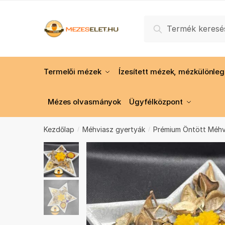
Skip
Skip
to
to
Keresés
Keresés
navigation
content
a
következőre:
Termelői mézek
Ízesített mézek, mézkülönle
Mézes olvasmányok
Ügyfélközpont
Kezdőlap
Méhviasz gyertyák
Prémium Öntött Méhv
/
/