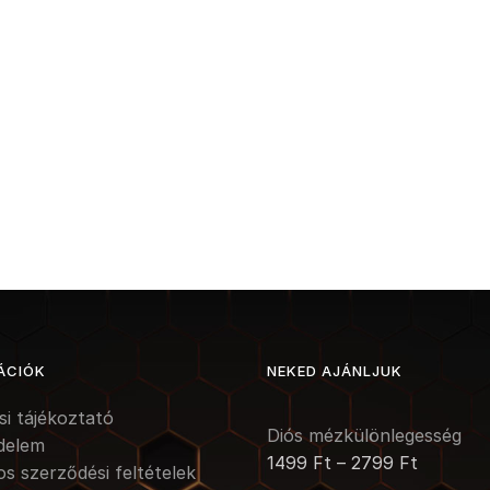
ÁCIÓK
NEKED AJÁNLJUK
ási tájékoztató
Diós mézkülönlegesség
delem
1499
Ft
–
2799
Ft
os szerződési feltételek