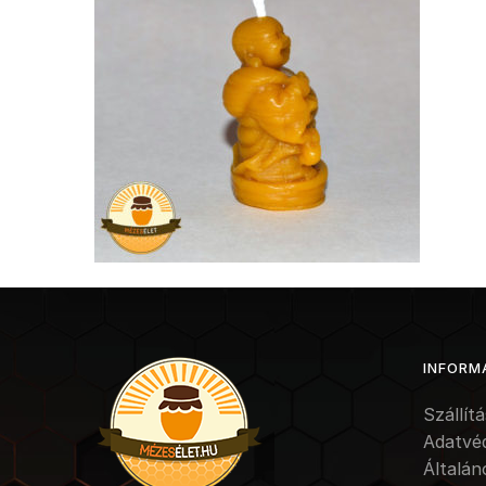
INFORM
Szállít
Adatvé
Általán