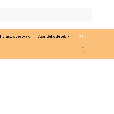
hviasz gyertyák
Ajándékötletek
0
Ft
0