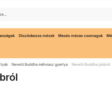
gességek
Díszdobozos mézek
Mesés mézes csomagok
Mé
rtyák
Nevető Buddha méhviasz gyertya
Nevető Buddha jobbról
/
/
bról