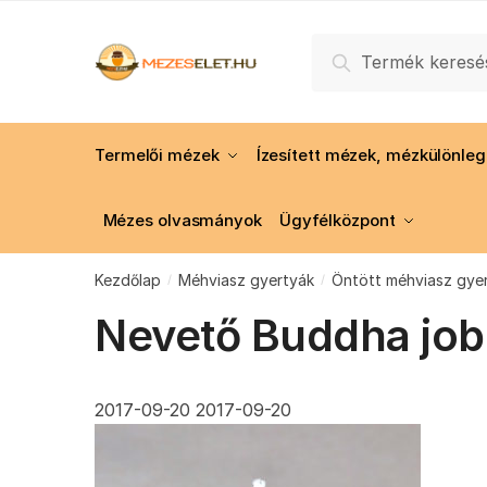
Skip
Skip
to
to
Keresés
Keresés
navigation
content
a
következőre:
Termelői mézek
Ízesített mézek, mézkülönle
Mézes olvasmányok
Ügyfélközpont
Kezdőlap
Méhviasz gyertyák
Öntött méhviasz gye
/
/
Nevető Buddha job
2017-09-20
2017-09-20