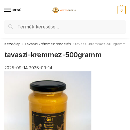
Skip
Skip
to
to
MENÜ
0
navigation
content
Keresés
Keresés
a
következőre:
Kezdőlap
Tavaszi krémméz rendelés
tavaszi-kremmez-500gramm
/
/
tavaszi-kremmez-500gramm
2025-09-14
2025-09-14