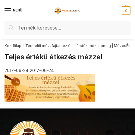
Skip
Skip
to
to
MENÜ
0
navigation
content
Keresés
Keresés
a
következőre:
Kezdőlap
Termelői méz, fajtaméz és ajándék mézcsomag | MézesÉlet
/
Teljes értékű étkezés mézzel
2017-06-24
2017-06-24