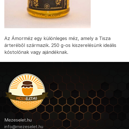
Az Ámorméz egy különleges méz, amely a Tisza
árteréből származik. 250 g-os kiszerelésünk ideális
kóstolónak vagy ajándéknak.
Mezeselet.hu
info@mezeselet.hu