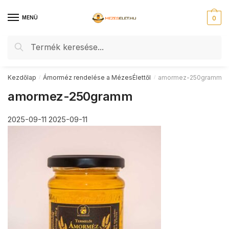
Skip
Skip
to
to
MENÜ
0
navigation
content
Keresés
Keresés
a
következőre:
Kezdőlap
Ámorméz rendelése a MézesÉlettől
amormez-250gramm
/
/
amormez-250gramm
2025-09-11
2025-09-11