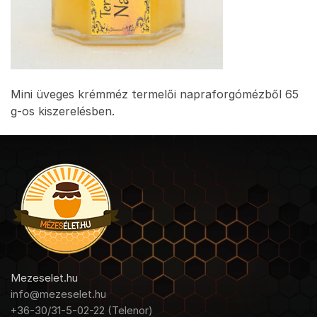
Mini üveges krémméz termelői napraforgómézből 65
g-os kiszerelésben.
Mezeselet.hu
info@mezeselet.hu
+36-30/31-5-02-22 (Telenor)