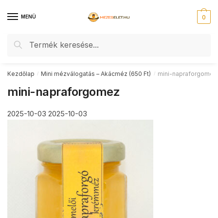
Skip
Skip
to
to
MENÜ
0
navigation
content
Keresés
Keresés
a
következőre:
Kezdőlap
Mini mézválogatás – Akácméz (650 Ft)
mini-napraforgomez
/
/
mini-napraforgomez
2025-10-03
2025-10-03