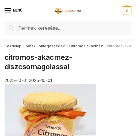
Skip
Skip
to
to
MENÜ
0
navigation
content
Keresés
Keresés
a
következőre:
Kezdőlap
Mézkülönlegességek
Citromos akácméz
citromos-akac
/
/
/
citromos-akacmez-
diszcsomagolassal
2025-10-01
2025-10-01