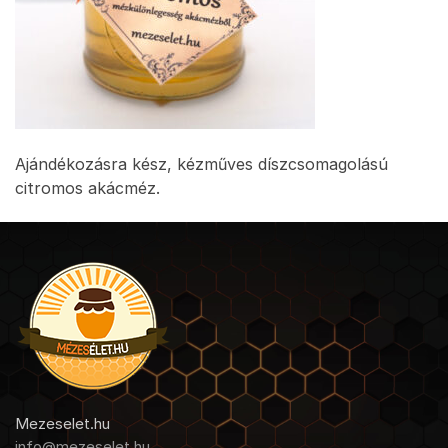
Ajándékozásra kész, kézműves díszcsomagolású
citromos akácméz.
Mezeselet.hu
info@mezeselet.hu