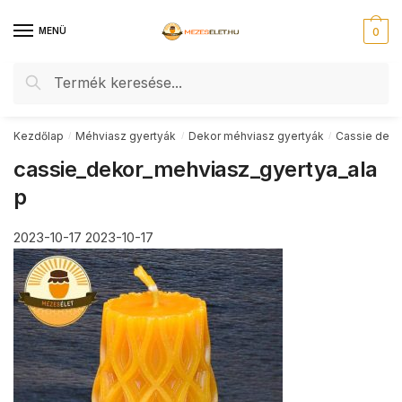
Skip
Skip
to
to
MENÜ
0
navigation
content
Keresés
Keresés
a
következőre:
Kezdőlap
Méhviasz gyertyák
Dekor méhviasz gyertyák
Cassie deko
/
/
/
cassie_dekor_mehviasz_gyertya_ala
p
2023-10-17
2023-10-17