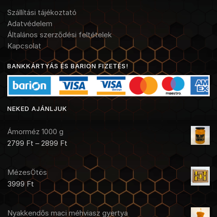
Szállítási tájékoztató
Adatvédelem
Általános szerződési feltételek
Kapcsolat
BANKKÁRTYÁS ÉS BARION FIZETÉS!
NEKED AJÁNLJUK
Ámorméz 1000 g
2799
Ft
–
2899
Ft
MézesÖtös
3999
Ft
Nyakkendős maci méhviasz gyertya