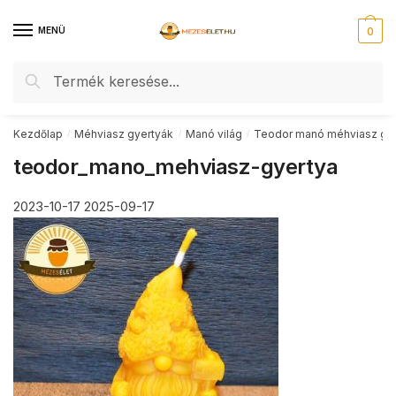
Skip
Skip
to
to
MENÜ
0
navigation
content
Keresés
Keresés
a
következőre:
Kezdőlap
Méhviasz gyertyák
Manó világ
Teodor manó méhviasz gy
/
/
/
teodor_mano_mehviasz-gyertya
2023-10-17
2025-09-17