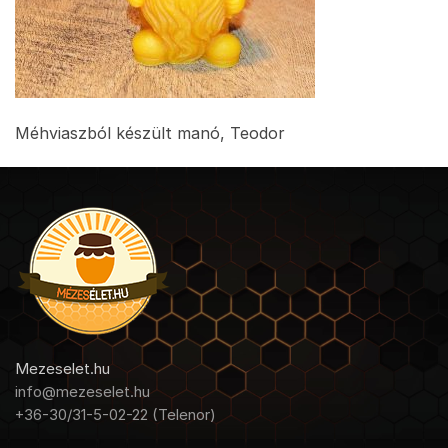
Méhviaszból készült manó, Teodor
Mezeselet.hu
info@mezeselet.hu
+36-30/31-5-02-22 (Telenor)